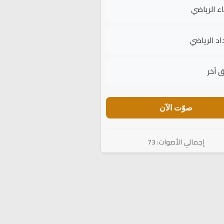
اء الرياضي
اد الرياضي
 آخر
صوّت الآن
إجمالي الأصوات: 73