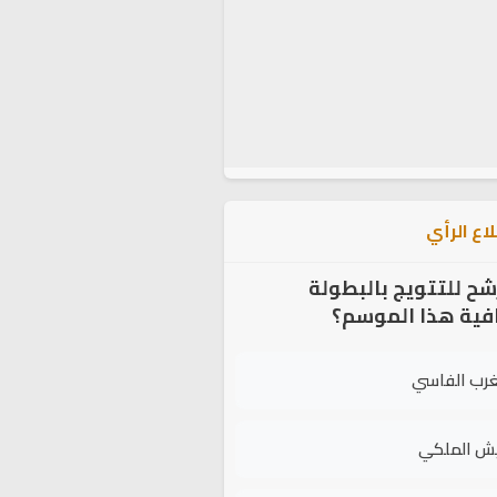
اع الرأي
شح للتتويج بالبطولة
افية هذا الموسم؟
غرب الفاسي
يش الملكي