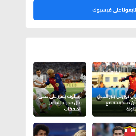
ابعونا على فيسبوك
ان توريس يثير الجدل
برشلونة يسير على خطى
ن مستقبله مع
ريال مدريد لتمويل
لونة
الصفقات