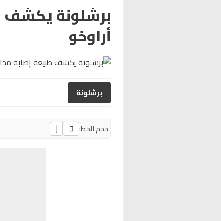
برشلونة يكشف ط
أراوخو
برشلونة
حجم الخط: