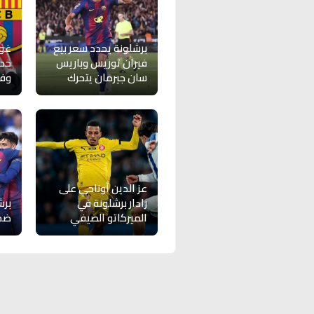
برشلونة يحدد سعر بيع
غو
فيران توريس وباريس
خدم
سان جيرمان يتحرك
وفل
عز الدين أوناحي على
رادار برشلونة في
برش
الميركاتو الصيفي
ضم 