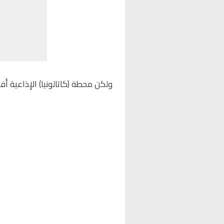
ولكن محطة (كاتالونيا) الإذاعية أفا