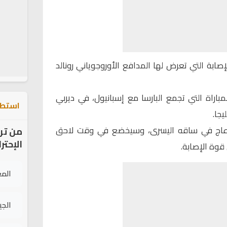
ابة التي تعرض لها المدافع الأوروجوياني رونالد
مباراة التي تجمع البارسا مع إسبانيول، في ديربي
استطل
انزعاج في ساقه اليسرى، وسيخضع في وقت لاحق
من تر
الإحتر
قوة الإصابة.
الم
الج