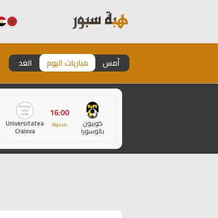
أمس
مباريات اليوم
الغد
16:00
كوبيون
Universitatea
مجدولة
بالوسورا
Craiova