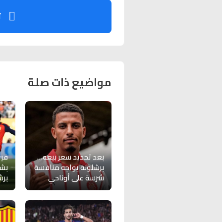
ت
مواضيع ذات صلة
بعد تحديد سعر بيعه…
فير
برشلونة يواجه منافسة
بشأ
شرسة على أوناحي
برش