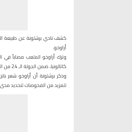
كشف نادي برشلونة عن طبيعة الإص
أراوخو.
وترك أراوخو الملعب مصاباً في ال
كاتالونيا، ضمن الجولة الـ 24 من الليجا.
وذكر برشلونة أن أراوخو شعر ب
للمزيد من الفحوصات لتحديد مدى 