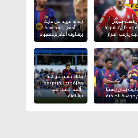
ريتسكا يعرض
رسالة قوية من فليك
اته على برشلونة..
إلى أديمي بعد ودية
يك يترقب القرار
برشلونة أمام برمنغهام
فليك يشيد بموهبة
حمزة عبد الكريم بعد
لونة يعلن رسميًا
تألقه اللافت مع
موهبة بلجيكية
برشلونة