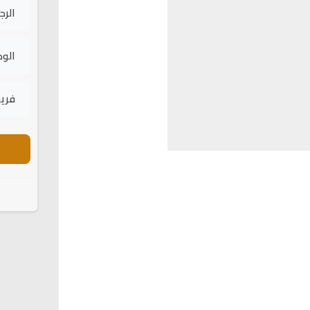
الرج
الود
فريق