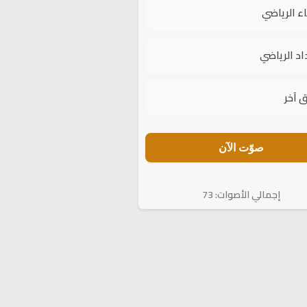
اء الرياضي
اد الرياضي
 آخر
صوّت الآن
إجمالي الأصوات: 73