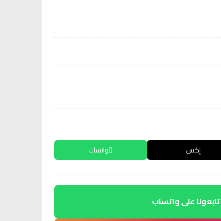
إكس
واتساب
تابعونا على واتساب