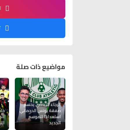
ت
ت
مواضيع ذات صلة
الرجاء الرياضي يحسم
صفقة يونس الدحماني
خاص
استعدادًا للموسم
الج
الجديد
الت