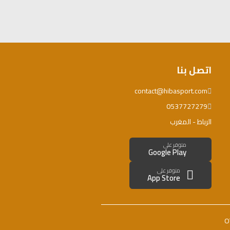
اتصل بنا
contact@hibasport.com
0537727279
الرباط - المغرب
متوفر على
Google Play
متوفر على
App Store
O