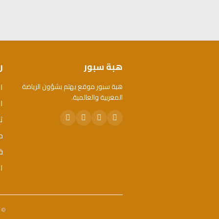
هبة سبور
ر
ا
هبة سبور موقع يهتم بشؤون الرياضة
المغربية والعالمية.
ال
ت
م
ق
ا
© 2026 هبة سبور. جميع الحقوق محفوظة. - تم تطويره 