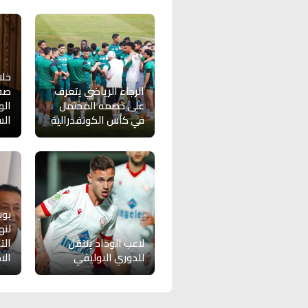
خلا
الرجاء الرياضي يتعرف
صفق
على خصمه المحتمل
الو
في كأس الكونفدرالية
ال
بوب
لنه
لاعب الوداد ينتقل
الت
للدوري البوليفي
الا