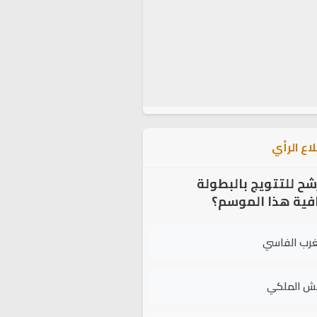
اع الرأي
شح للتتويج بالبطولة
افية هذا الموسم؟
غرب الفاسي
يش الملكي