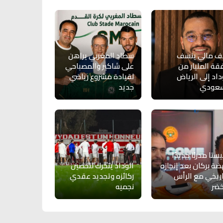
ف مالي ينسف
سطاد المغربي يراهن
ة المليار من
على شاكير والمصباحي
داد إلى الرياض
لقيادة مشروع رياضي
سعودي
جديد
يستا مدربًا جديدًا
ضة بركان بعد إنجازه
الوداد يتحرك لتحصين
اريخي مع الرأس
ركائزه وتجديد عقدي
خضر
نجميه