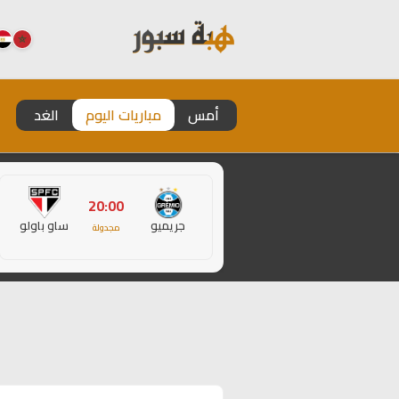
أمس
مباريات اليوم
الغد
20:00
جريميو
ساو باولو
مجدولة