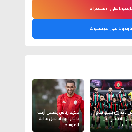
ابعونا على انستغرام
ابعونا على فيسبوك
 .. طارئ يغيب نجم
حكيم زياش يشعل أزمة
يش الملكي عن
داخل الوداد قبل بداية
داريب
الموسم