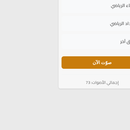
اء الرياضي
اد الرياضي
 آخر
صوّت الآن
إجمالي الأصوات: 73