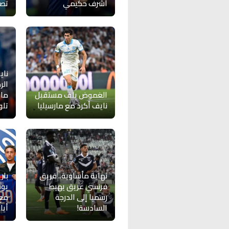
أشرف حكيمي
تصط
ناي
الر
الغموض يلف مستقبل
مار
نايف أكرد مع مارسيليا
تلو
نهاية مأساوية.. فريق
بار
فرنسي عريق يهبط
يوق
رسميا إلى الدرجة
مع 
السادسة!
أيا