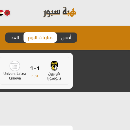
أمس
مباريات اليوم
الغد
1 - 1
كوبيون
Universitatea
انتهت
بالوسورا
Craiova