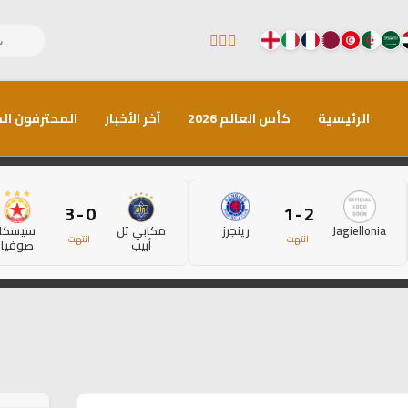
الرئيسية
كأس العالم 2026
آخر الأخبار
المحترفون الم
0 - 3
2 - 1
Jagiellonia
رينجرز
مكابي تل
سيسكا
انتهت
انتهت
أبيب
صوفيا