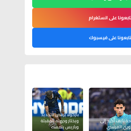
ابعونا على انستغرام
ابعونا على فيسبوك
باركولا يرفض التجديد
ة نايف أكرد إلى
ويختار وجهته المقبلة
وري الفرنسي
وباريس يتمسك