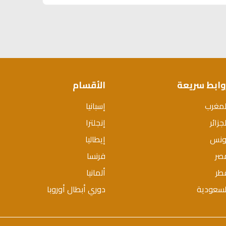
وابط سريعة
الأقسام
لمغرب
إسبانيا
جزائر
إنجلترا
ونس
إيطاليا
صر
فرنسا
طر
ألمانيا
لسعودية
دوري أبطال أوروبا