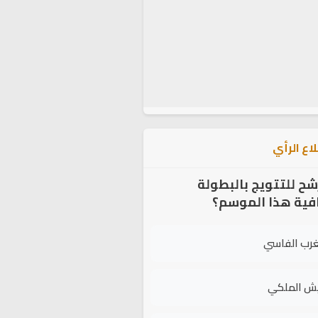
اع الرأي
شح للتتويج بالبطولة
افية هذا الموسم؟
غرب الفاسي
يش الملكي