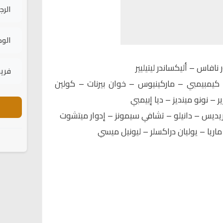
الرج
الود
نافاس – أليكساندر ليتيليير
فريق
كيمبيمبي – ماركينيوس – خوان بيرنات – كولين
ر – نونو مينديز – ديا إبيمبي
اريديس – دانيلو – تشافي سيمونز – إدوار ميتشوت
اريا – يوليان دراكسلر – ليونيل ميسي