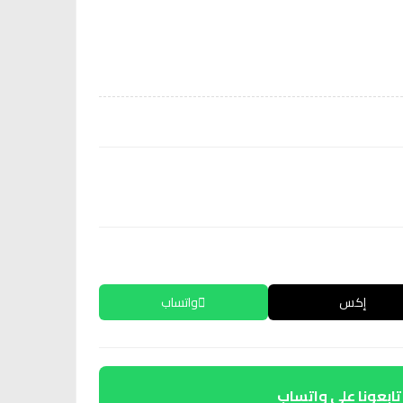
إكس
واتساب
تابعونا على واتساب