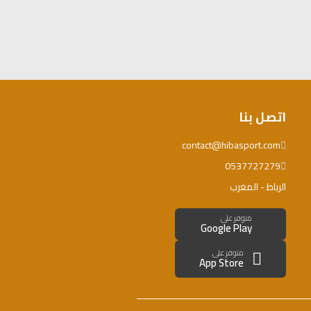
اتصل بنا
contact@hibasport.com
0537727279
الرباط - المغرب
متوفر على
Google Play
متوفر على
App Store