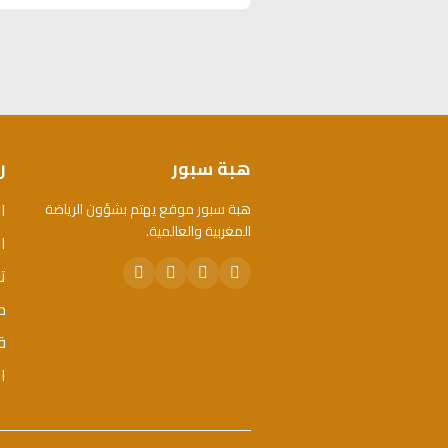
هبة سبور
ر
ا
هبة سبور موقع يهتم بشؤون الرياضة
المغربية والعالمية.
ال
ت
م
ق
ا