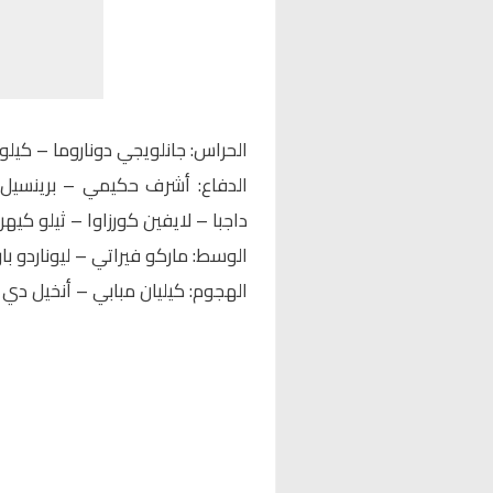
الحراس: جانلويجي دوناروما – كيلور 
الدفاع: أشرف حكيمي – برينسيل 
داجبا – لايفين كورزاوا – ثيلو كيهري
الوسط: ماركو فيراتي – ليوناردو ب
الهجوم: كيليان مبابي – أنخيل دي م