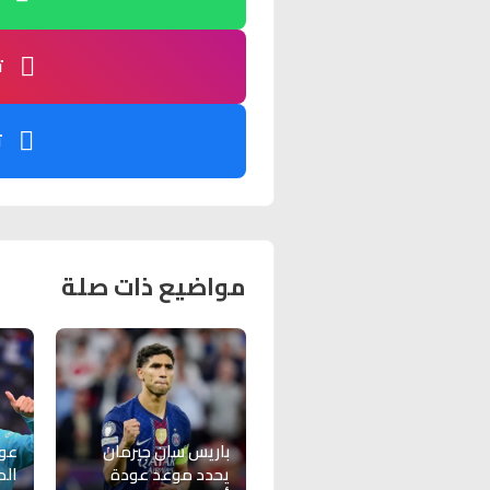
ت
ت
مواضيع ذات صلة
باريس سان جيرمان
عود
يحدد موعد عودة
الد