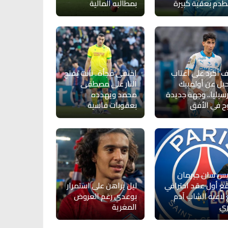
دم بعقبة كبيرة
بمطالبه المالية
ف أكرد على أعتاب
اختفى فجأة.. نانت يفتح
حيل عن أولمبيك
النار على مصطفى
سيليا.. وجهة جديدة
محمد ويهدده
ح في الأفق
بعقوبات قاسية
يس سان جيرمان
ع أول عقد احترافي
ليل يراهن على استمرار
لاعبه الشاب آدم
بوعدي رغم العروض
ري
المغرية