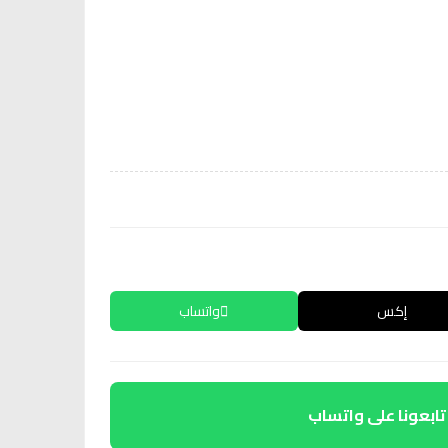
إكس
واتساب
تابعونا على واتساب