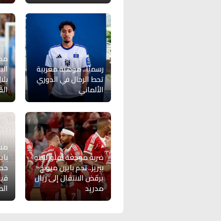
مح
رسميًا.. موهبة مغربية
الب
تحط الرحال في الدوري
بلا
الألماني
الق
مسؤ
ضربة موجعة لفلورنتينو
باي
بيريز.. نجم بايرن ميونخ
حدث
يرفض الانتقال إلى ريال
قب
مدريد
الص