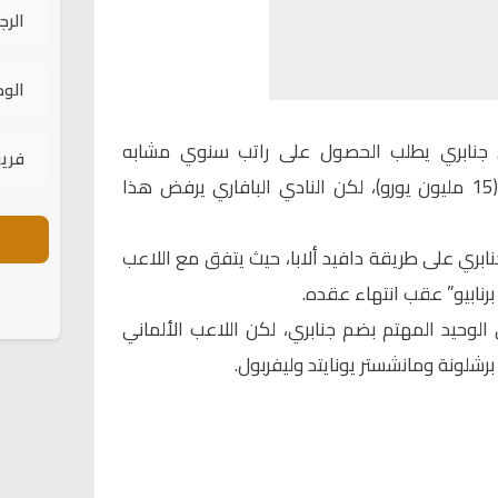
الرج
الود
أن جنابري يطلب الحصول على راتب سنوي مشابه
فريق
لكينجسلي كومان وليروي ساني (15 مليون يورو)، لكن النادي البافاري يرفض هذا
بري على طريقة دافيد ألابا، حيث يتفق مع اللاعب
برنابيو” عقب انتهاء عقده.
الوحيد المهتم بضم جنابري، لكن اللاعب الألماني
رشلونة ومانشستر يونايتد وليفربول.