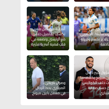
طة كبرى في
ألمانية من أصل مغربي
وندسليغا.. المغربي
تكشف تفاصيل خلافها
ل ندير يحسم وجهته
مع أوليسي وتضعه في
ادمة
قلب قضية أسرية مثيرة
ول كبير داخل
رن ميونخ يكشف ما
 خلف الكواليس
وصول تاريخي..
ل حسم صفقة
الصيباري يحط الرحال
يباري
في معقل بايرن ميونخ