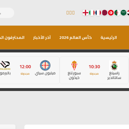
الرئيسية
كأس العالم 2026
آخر الأخبار
المحترفون الم
12:00
10:30
راسينغ
سبورتنغ
ميلبون سيتي
باليرمو
مجدولة
مجدولة
سانتاندير
خيخون