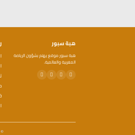
هبة سبور
ر
ا
هبة سبور موقع يهتم بشؤون الرياضة
المغربية والعالمية.
ال
ت
م
ق
ا
© 2026 هبة سبور. جميع الحقوق محفوظة. - تم تطويره 