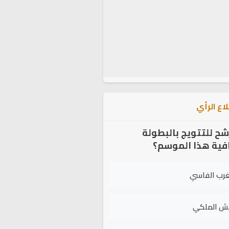
اع الرأي
شح للتتويج بالبطولة
افية هذا الموسم؟
غرب الفاسي
يش الملكي