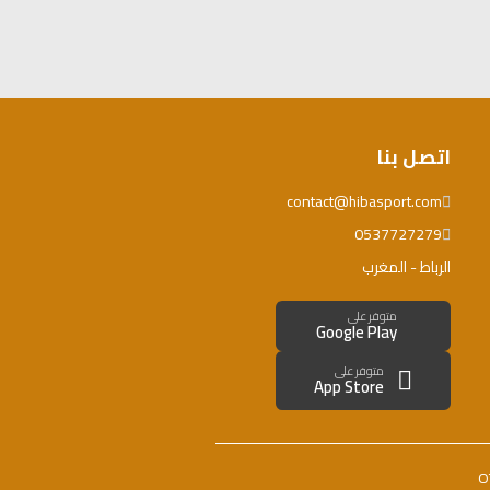
اتصل بنا
contact@hibasport.com
0537727279
الرباط - المغرب
متوفر على
Google Play
متوفر على
App Store
O