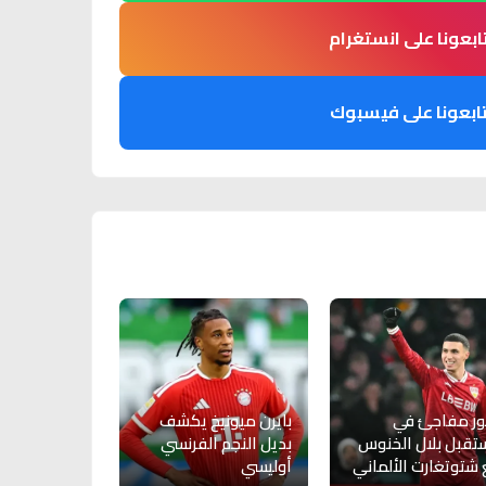
ابعونا على انستغرام
ابعونا على فيسبوك
ور مفاجئ في
بايرن ميونيخ يكشف
قبل بلال الخنوس
بديل النجم الفرنسي
شتوتغارت الألماني
أوليسي