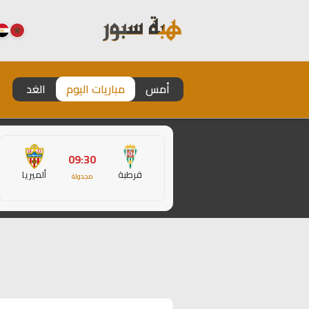
أمس
مباريات اليوم
الغد
09:30
قرطبة
ألميريا
مجدولة