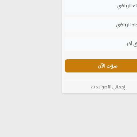
اء الرياضي
اد الرياضي
 آخر
صوّت الآن
إجمالي الأصوات: 73