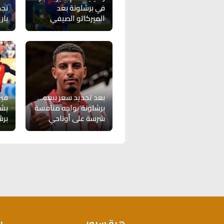
في برشلونة بعد
نجم
الميركاتو الصيفي
بار
بعد تحديد سعر بيعه…
فير
برشلونة يواجه منافسة
بشأ
شرسة على أوناحي
برش
هبة سبور
ر