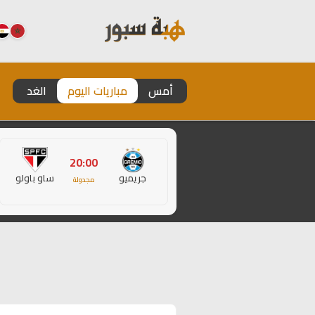
أمس
مباريات اليوم
الغد
20:00
جريميو
ساو باولو
مجدولة