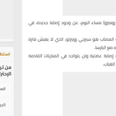
وميرو) مساء اليوم، عن وجود إصابة جديدة، في
 المصاب هو سيرجي روبيرتو، الذي لا يعيش فترة
مع البارسا.
استطل
يه إصابة عضلية ولن يتواجد في المباريات القادمة
لغياب.
من تر
الإحتر
الم
الج