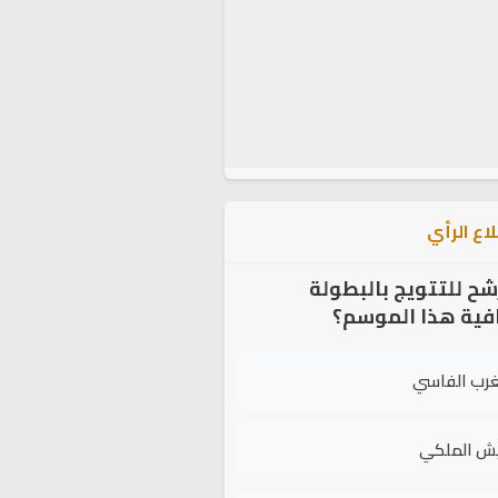
اع الرأي
شح للتتويج بالبطولة
افية هذا الموسم؟
غرب الفاسي
يش الملكي