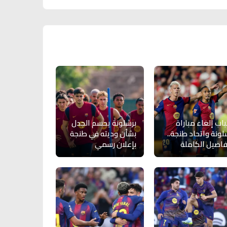
اب إلغاء مباراة
برشلونة يحسم الجدل
لونة واتحاد طنجة..
بشأن وديته في طنجة
فاصيل الكاملة
بإعلان رسمي