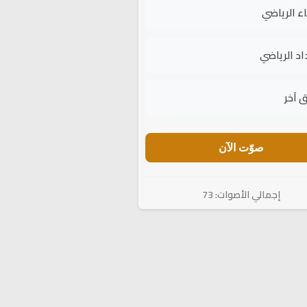
اء الرياضي
اد الرياضي
 آخر
صوّت الآن
إجمالي الأصوات: 73