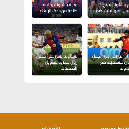
 برشلونة يمنح
ودية برشلونة واتحاد
يس الموافقة لضمه
طنجة مهددة بالإلغاء
ان توريس يثير الجدل
برشلونة يسير على خطى
ن مستقبله مع
ريال مدريد لتمويل
لونة
الصفقات
وابط سريعة
الأقسام