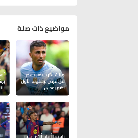
مواضيع ذات صلة
مانشستر سيتي يسخر
أسب
من عرض برشلونة الأول
برش
لضم رودري
الت
رافينيا أمام أكبر اختبار