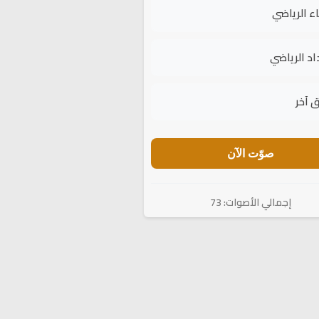
اء الرياضي
اد الرياضي
 آخر
صوّت الآن
إجمالي الأصوات: 73