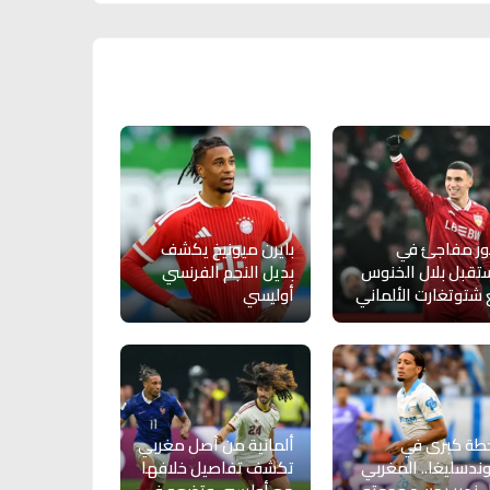
ور مفاجئ في
بايرن ميونيخ يكشف
قبل بلال الخنوس
بديل النجم الفرنسي
شتوتغارت الألماني
أوليسي
طة كبرى في
ألمانية من أصل مغربي
وندسليغا.. المغربي
تكشف تفاصيل خلافها