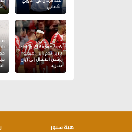
تحط الرحال في الدوري
بلا
الألماني
الق
مسؤ
ضربة موجعة لفلورنتينو
باي
بيريز.. نجم بايرن ميونخ
حدث
يرفض الانتقال إلى ريال
قب
مدريد
الص
هبة سبور
ر