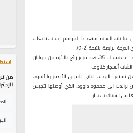
 مبارياته الودية استعداداً للموسم الجديد، بالتغلب
 الرابعة، بنتيجة (2-0).
تقدم دورتموند بالهدف الأول عند الدقيقة الـ 35، بعد مرور رائع بالكرة من جوليان
استطل
الشاب أنسجار كناوف.
 تيجيس الهدف الثاني للفريق الأصفر والأسود،
من تر
الإحتر
من براندت إلى محمود داوود، الذي أوصلها لتجيس
ها في الشباك باقتدار.
الم
الج