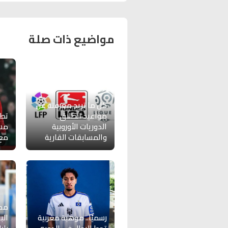
مواضيع ذات صلة
كل ما تريد معرفته عن
مواعيد انطلاق
تط
الدوريات الأوروبية
مست
والمسابقات القارية
مع 
مح
رسميًا.. موهبة مغربية
الب