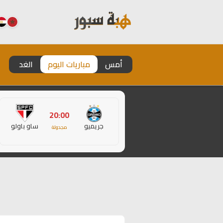
أمس
مباريات اليوم
الغد
20:00
جريميو
ساو باولو
مجدولة