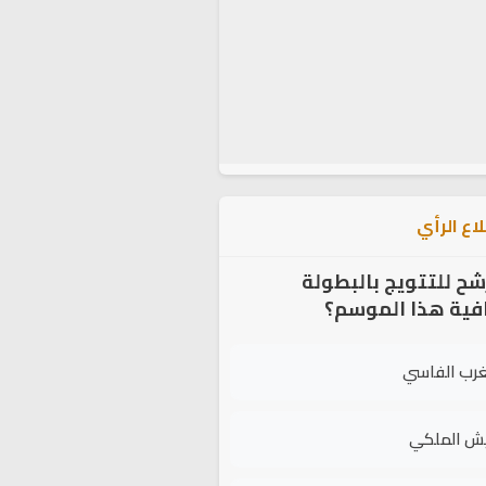
اع الرأي
شح للتتويج بالبطولة
افية هذا الموسم؟
غرب الفاسي
يش الملكي