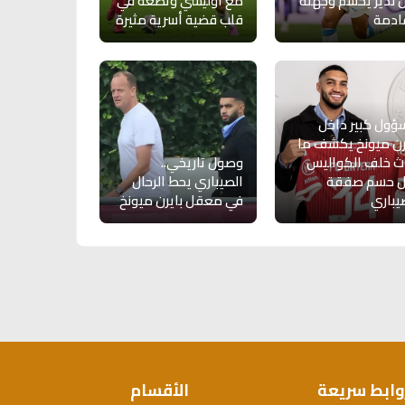
ل ندير يحسم وجهته
مع أوليسي وتضعه في
ادمة
قلب قضية أسرية مثيرة
ول كبير داخل
رن ميونخ يكشف ما
 خلف الكواليس
وصول تاريخي..
ل حسم صفقة
الصيباري يحط الرحال
يباري
في معقل بايرن ميونخ
وابط سريعة
الأقسام