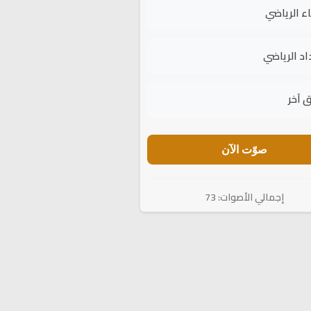
اء الرياضي
اد الرياضي
 آخر
صوّت الآن
إجمالي الأصوات: 73