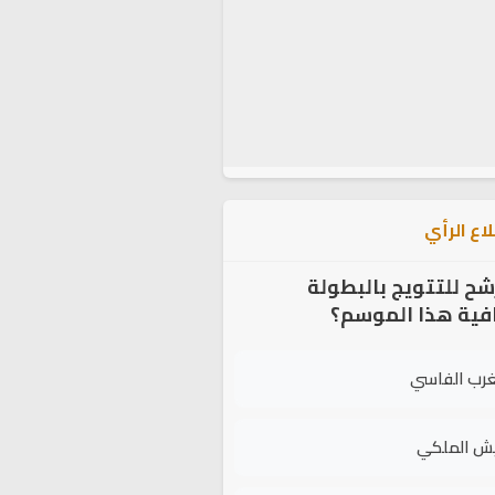
اع الرأي
شح للتتويج بالبطولة
افية هذا الموسم؟
غرب الفاسي
يش الملكي