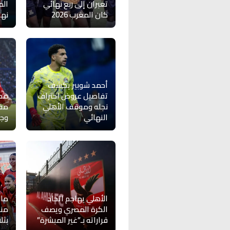
تعبران إلى ربع نهائي
الم
كان المغرب 2026
نها
أحمد شوبير يكشف
تفاصيل عروض احتراف
محم
نجله وموقف الأهلي
مفا
النهائي
وجه
الأهلي يهاجم اتحاد
مال
الكرة المصري ويصف
منت
قراراته بـ”غير المبشرة”
بثل