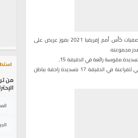
أنهى منتخب مصر مشواره في تصفيات كأس أمم إفريقيا 2021 بفوز عريض على
تصدر مجموعته.
سديدة مقوسة رائعة في الدقيقة 15.
استطل
وأضاف محمد شريف الهدف الثاني للفراعنة في الدقيقة 17 بتسديدة زاحفة بباطن
من تر
الإحتر
الم
الج