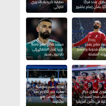
صري يتخذ قرارًا
صفقة تاريخية بالدوري
ئيًا بشأن إمام عاشور
التركي
د صلاح يفجر
محمد صلاح يضع شرطا
جأة مدوية ويحسم
غريبا قبل الانتقال إلى
ته المقبلة
طرابزون سبور
فليك يشيد بموهبة
اوي تُعمّق جراح
حمزة عبد الكريم بعد
خب مصر للسيدات
تألقه اللافت مع
اثية في كأس أفريقيا
برشلونة