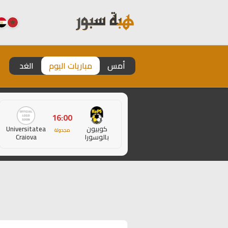
أمس
مباريات اليوم
الغد
16:00
كوبيون
Universitatea
مجدولة
بالوسورا
Craiova