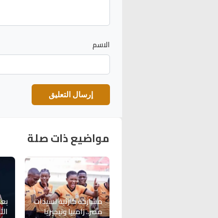
الاسم
مواضيع ذات صلة
مشاركة كارثية لسيدات
بع
مصر.. زامبيا ونيجيريا
الت